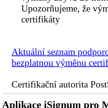
Upozorňujeme, že vým
certifikáty
Aktuální seznam podporo
bezplatnou výměnu certif
Certifikační autorita Po
Aplikace iSignum pro M