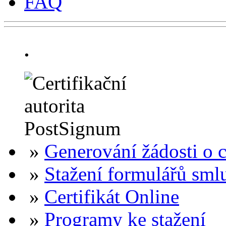
FAQ
.
»
Generování žádosti o ce
»
Stažení formulářů sml
»
Certifikát Online
»
Programy ke stažení