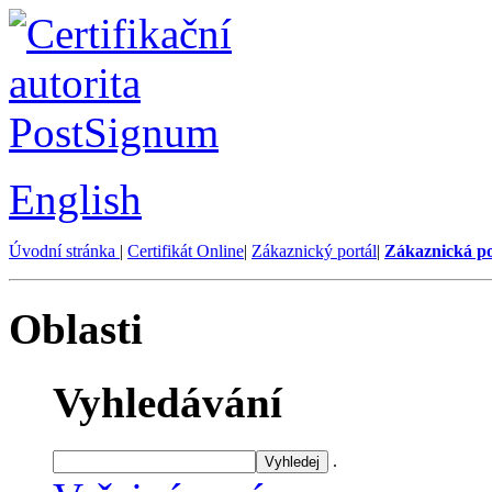
English
Úvodní stránka
|
Certifikát Online
|
Zákaznický portál
|
Zákaznická p
Oblasti
Vyhledávání
.