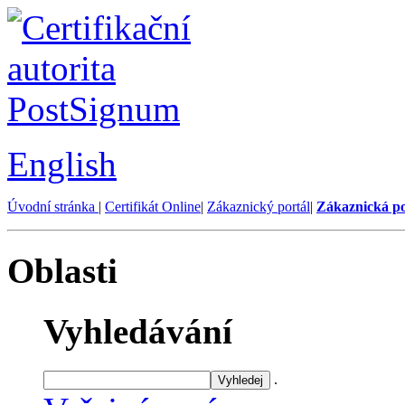
English
Úvodní stránka
|
Certifikát Online
|
Zákaznický portál
|
Zákaznická p
Oblasti
Vyhledávání
.