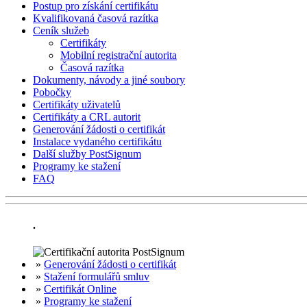
Postup pro získání certifikátu
Kvalifikovaná časová razítka
Ceník služeb
Certifikáty
Mobilní registrační autorita
Časová razítka
Dokumenty, návody a jiné soubory
Pobočky
Certifikáty uživatelů
Certifikáty a CRL autorit
Generování žádosti o certifikát
Instalace vydaného certifikátu
Další služby PostSignum
Programy ke stažení
FAQ
.
»
Generování žádosti o certifikát
»
Stažení formulářů smluv
»
Certifikát Online
»
Programy ke stažení