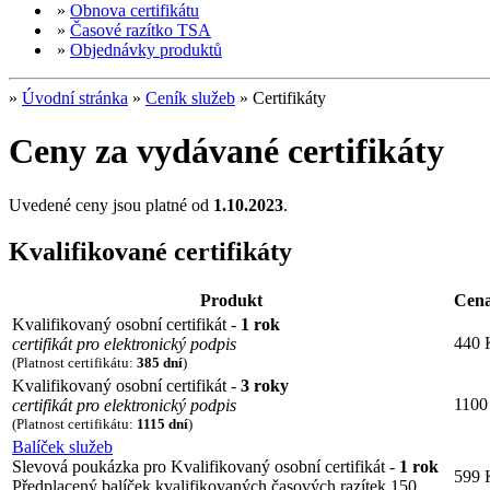
»
Obnova certifikátu
»
Časové razítko TSA
»
Objednávky produktů
»
Úvodní stránka
»
Ceník služeb
»
Certifikáty
Ceny za vydávané certifikáty
Uvedené ceny jsou platné od
1.10.2023
.
Kvalifikované certifikáty
Produkt
Cen
Kvalifikovaný osobní certifikát -
1 rok
440 
certifikát pro elektronický podpis
(Platnost certifikátu:
385 dní
)
Kvalifikovaný osobní certifikát -
3 roky
1100
certifikát pro elektronický podpis
(Platnost certifikátu:
1115 dní
)
Balíček služeb
Slevová poukázka pro Kvalifikovaný osobní certifikát -
1 rok
599 
Předplacený balíček kvalifikovaných časových razítek 150