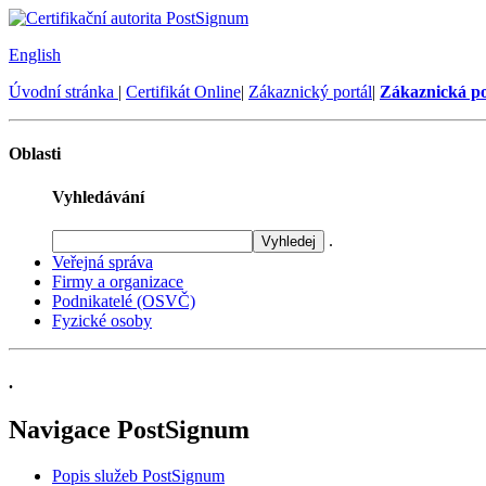
English
Úvodní stránka
|
Certifikát Online
|
Zákaznický portál
|
Zákaznická p
Oblasti
Vyhledávání
.
Veřejná správa
Firmy a organizace
Podnikatelé (OSVČ)
Fyzické osoby
.
Navigace PostSignum
Popis služeb PostSignum