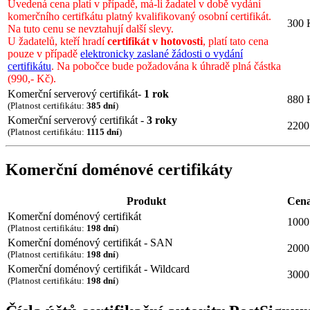
Uvedená cena platí v případě, má-li žadatel v době vydání
komerčního certifkátu platný kvalifikovaný osobní certifikát.
300 
Na tuto cenu se nevztahují další slevy.
U žadatelů, kteří hradí
certifikát v hotovosti
, platí tato cena
pouze v případě
elektronicky zaslané žádosti o vydání
certifikátu
. Na pobočce bude požadována k úhradě plná částka
(990,- Kč).
Komerční serverový certifikát-
1 rok
880 
(Platnost certifikátu:
385 dní
)
Komerční serverový certifikát -
3 roky
2200
(Platnost certifikátu:
1115 dní
)
Komerční doménové certifikáty
Produkt
Cen
Komerční doménový certifikát
1000
(Platnost certifikátu:
198 dní
)
Komerční doménový certifikát - SAN
2000
(Platnost certifikátu:
198 dní
)
Komerční doménový certifikát - Wildcard
3000
(Platnost certifikátu:
198 dní
)