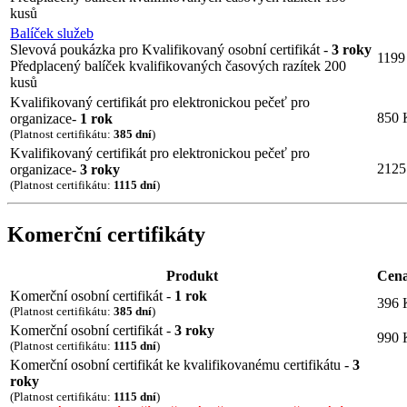
kusů
Balíček služeb
Slevová poukázka pro Kvalifikovaný osobní certifikát -
3 roky
1199
Předplacený balíček kvalifikovaných časových razítek 200
kusů
Kvalifikovaný certifikát pro elektronickou pečeť pro
850 
organizace-
1 rok
(Platnost certifikátu:
385 dní
)
Kvalifikovaný certifikát pro elektronickou pečeť pro
2125
organizace-
3 roky
(Platnost certifikátu:
1115 dní
)
Komerční certifikáty
Produkt
Cen
Komerční osobní certifikát -
1 rok
396 
(Platnost certifikátu:
385 dní
)
Komerční osobní certifikát -
3 roky
990 
(Platnost certifikátu:
1115 dní
)
Komerční osobní certifikát ke kvalifikovanému certifikátu -
3
roky
(Platnost certifikátu:
1115 dní
)